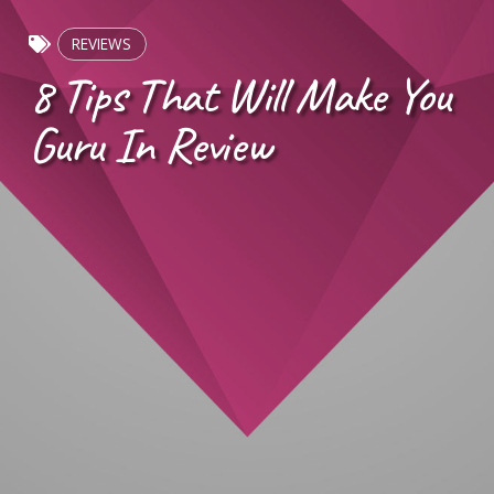
REVIEWS
8 Tips That Will Make You
Guru In Review