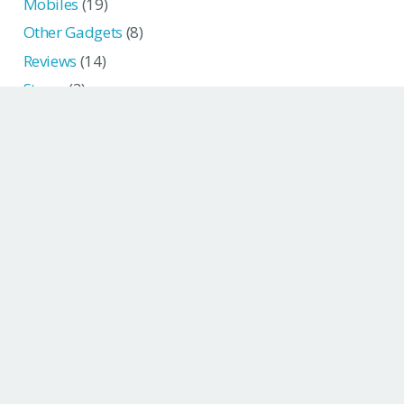
Mobiles
(19)
Other Gadgets
(8)
Reviews
(14)
Storys
(3)
Navigation
Startseite
Über uns
News Blog
Information