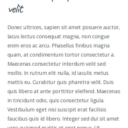
velit
Donec ultrices, sapien sit amet posuere auctor,
lacus lectus consequat magna, non congue
enim eros ac arcu. Phasellus finibus magna
quam, at condimentum tortor consectetur a.
Maecenas consectetur interdum velit sed
mollis. In rutrum elit nulla, id iaculis metus
mattis eu. Curabitur quis pharetra velit. Duis
quis libero at ante porttitor eleifend. Maecenas
in tincidunt odio, quis consectetur ligula.
Vestibulum eget nisi suscipit erat facilisis
faucibus quis id libero. Integer sed dui sit amet
urna euismod mattis et eget neque. Ut